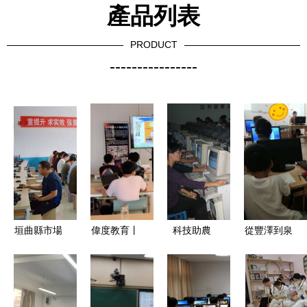
產品列表
PRODUCT
----------------
垣曲縣市場
偉度教育丨
科技助農
從豐澤到泉
監管局開展
天津中科AI
皋埠鎮失地
州 如何選
計算機能力
人工智能實
農民計算機
擇合適的零
培訓 強化
踐:掌握人
培訓在皋埠
起點電腦培