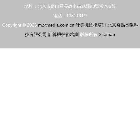
新增健身氣
級技師培訓
地址：北京市房山區長政南街2號院3號樓705號
功與計算機
考核順利舉
電話：1381191**
技術培訓
辦
Copyright © 2026
m.xtmedia.com.cn
計算機技術培訓
北京奇點長陽科
技有限公司
計算機技術培訓
版權所有
Sitemap