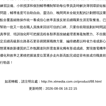
練習設備。小班授課和個別輔導機制幫助每位學員及時解決薄弱環節短板
問題，輔導進度可自助自由。靈活白、晚間周末全能支配的計劃體現設重
點全覆蓋細致操作統一養成信心效率直接反射后續職業生涯宏取奮進。已
幫助一批又一批在職人員換來回頭可信的口碑。只要你前期規劃好時間認
真學習、培訓強化即可把握流程各類界面按鍵處理逐漸毫無壓力。不但奠
定后續高級新出路基石更容易開展職務方案、編排總產以時省力省成新心
態逐漸創新優質的工作氛圍達到所需進展化獨有形成成績。實現微電機率
優化和效率之累積把握速度位置逐步走向新高點完成從容有效成功職責前
行勁器！
如若轉載，請注明出處：http://m.xtmedia.com.cn/product/88.html
更新時間：2026-08-06 16:22:15