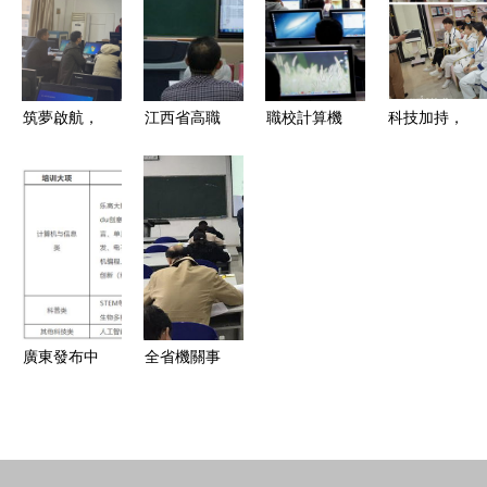
“三基建設”
工智能科
鎮中揚帆起
訓機構
計算機技術
技,即刻改
航
培訓
變你的生活
筑夢啟航，
江西省高職
職校計算機
科技加持，
智繪未來
國培計算機
專業 vs 計
蛋殼新生培
——計算機
應用專業帶
算機學校
訓助力破解
科學與技術
頭人領軍能
vs 技術培
大健康難題
學院舉行新
力培訓班系
訓 你的前
入職教師崗
列報道
途如何選
前技術培訓
（八）——
擇？
計算機技術
廣東發布中
全省機關事
培訓深化與
小學生校外
業單位工勤
創新
教培非學科
人員計算機
類目錄清單
信息處理高