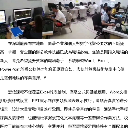
在深圳龍崗布吉地區，隨著企業和個人對數字化辦公要求的不斷提
高，掌握一套全面的辦公軟件技能已成為職場必備。無論是剛踏入職場的
新人，還是希望提升效率的職場老手，系統學習Word、Excel、
PowerPoint等辦公軟件才能真正應對自如。宏信計算機技術培訓中心便
是這個地區的專業選擇。\\
宏信課程不僅覆蓋Excel報表繪制、高級公式與函數應用、Word文檔
排版與樣式設置、PPT演示制作要領與圖表展示技巧，還結合真實的辦公
場景，設計大量實戰項目進行鞏固。即使是零基礎的學員，通過手把手授
課與反復練習，也能輕松掌握規范化文本處理等一整套辦公作業方法。校
區位于龍崗布吉核心地段，交通便利，學習環境優雅同時擁有全面配套的