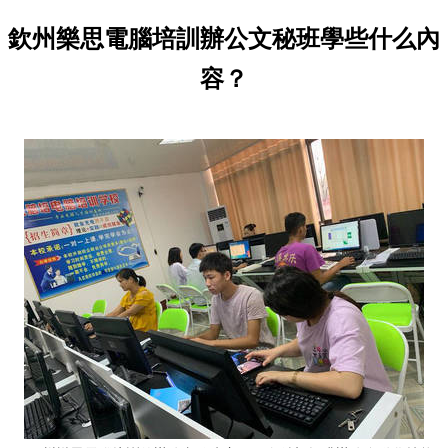
欽州樂思電腦培訓辦公文秘班學些什么內
容？