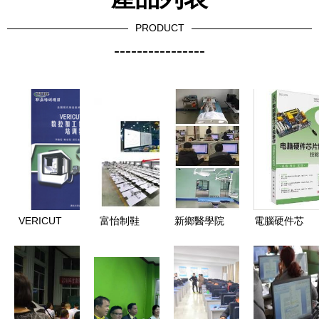
PRODUCT
----------------
VERICUT
富怡制鞋
新鄉醫學院
電腦硬件芯
最新全產品
CAD第二期
第一附屬醫
片級維修技
參考與計算
電腦技術出
院2018年
能實訓教程
機技術培訓
格培訓班招
住院醫師規
指南
生簡章
范化培訓招