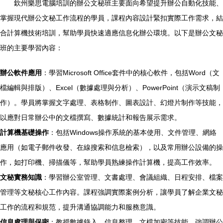
欽州樂思電腦培訓的辦公文秘班主要面向希望提升辦公自動化技能、
掌握現代辦公文秘工作流程的學員，課程內容設計緊扣實際工作需求，結
合計算機技術培訓，幫助學員快速適應信息化辦公環境。以下是辦公文秘
班的主要學習內容：
辦公軟件應用
：學習Microsoft Office套件中的核心軟件，包括Word（文
檔編輯與排版）、Excel（數據處理與分析）、PowerPoint（演示文稿制
作）。學員將掌握文字處理、表格制作、圖表設計、幻燈片制作等技能，
以應對日常辦公中的文檔撰寫、數據統計和報告展示需求。
計算機基礎操作
：包括Windows操作系統的基本使用、文件管理、網絡
應用（如電子郵件收發、在線搜索和信息檢索），以及常用辦公設備的操
作，如打印機、掃描儀等，幫助學員熟練操作計算機，提高工作效率。
文秘實務知識
：學習辦公室管理、文書處理、會議組織、日程安排、檔案
管理等文秘核心工作內容。課程強調實際案例分析，讓學員了解企業文秘
工作的流程和規范，提升溝通協調能力和服務意識。
信息處理與保密
：教授數據錄入、信息整理、文檔加密等技能，強調辦公