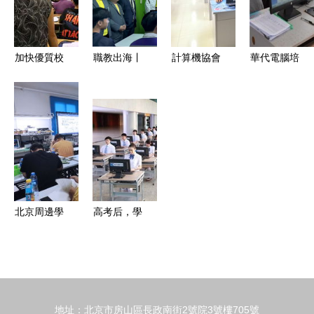
生簡章——
計算機技術
培訓支持與
加快優質校
職教出海丨
計算機協會
華代電腦培
信息系統應
建設步伐，
我校首
PR培訓活
訓加盟店
用說明
提升社會服
期“陶瓷技
動 技術賦
開啟計算機
務能力——
藝”培訓班
能，創意綻
技術培訓新
汽車工程系
在泰國汶干
放
篇章
成功舉辦
技術學院圓
2018年甘
滿完成 計
肅省勞務品
算機技術培
北京周邊學
高考后，學
牌培訓項目
訓
電腦維修怎
什么技術
樣收費？華
好？計算機
宇萬維特惠
技術培訓成
招生詳解
熱門選擇
地址：北京市房山區長政南街2號院3號樓705號